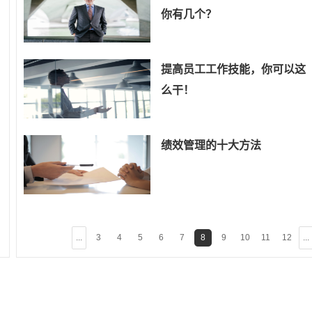
你有几个？
提高员工工作技能，你可以这
么干！
绩效管理的十大方法
...
3
4
5
6
7
8
9
10
11
12
...