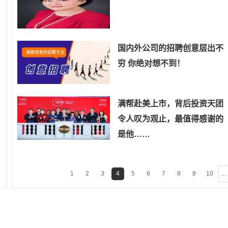
国内外公司的招聘创意层出不
穷 你绝对想不到！
满帮赴美上市，背后投资天团
令人叹为观止，最值得感谢的
是他……
1
2
3
4
5
6
7
8
9
10
...