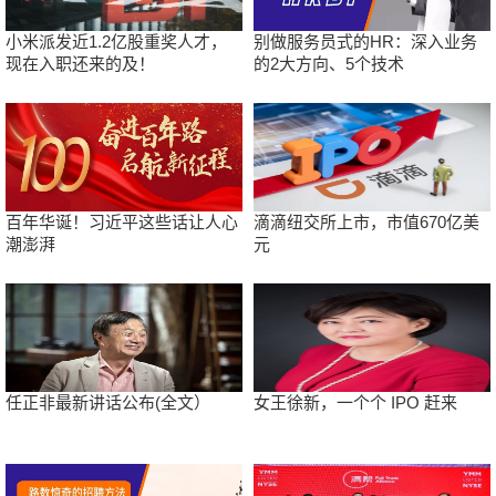
小米派发近1.2亿股重奖人才，
别做服务员式的HR：深入业务
现在入职还来的及！
的2大方向、5个技术
百年华诞！习近平这些话让人心
滴滴纽交所上市，市值670亿美
潮澎湃
元
任正非最新讲话公布(全文）
女王徐新，一个个 IPO 赶来