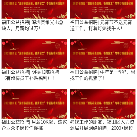
福田公益招聘| 深圳赛维光电急
福田公益招聘| 元宵节不送元宵
缺人，月薪均过万！
送工作，打着灯笼找牛人！
福田公益招聘| 明德书院招聘
福田公益招聘| 牛年第一“招”，想
（有超棒员工补贴福利）！
找工作的抓紧了！
福田公益招聘| 月薪10K起，这家
@找工作的朋友，福田区人力资
企业众多岗位任你挑！
源局开展网络招聘，2000+岗位
等你来！