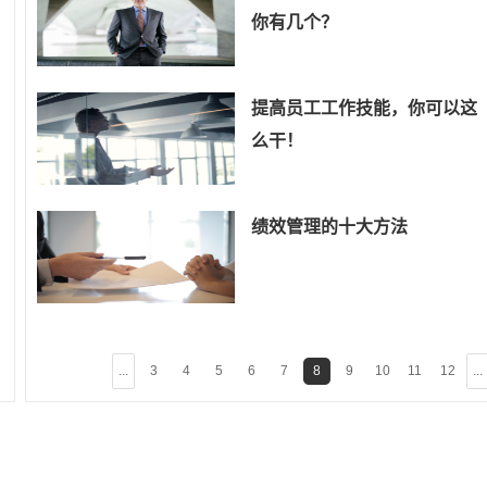
你有几个？
提高员工工作技能，你可以这
么干！
绩效管理的十大方法
...
3
4
5
6
7
8
9
10
11
12
...