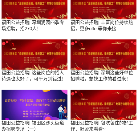
福田公益招聘| 深圳润园四季专
福田公益招聘| 丰富岗位持续热
场招聘，招270人！
招，更多offer等你来接
福田公益招聘| 这些岗位的招人
福田公益招聘| 深圳这些好单位
待遇也太好了，可千万别错过！
招聘啦，想找工作的看过来！
福田公益招聘| 福田区沙头街道
福田公益招聘| 包吃包住的好工
办招聘专场（一）
作，赶紧来看看~