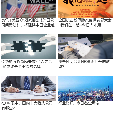
资讯 | 美国众议院通过《外国公
全国抗击新冠肺炎疫情表彰大会
司问责法》，将阻碍中国企业赴
| 我们在一起--今日人才篇
美上市
传统的股权激励失效？“人才合
哪些简历会让HR毫无打开的欲
伙”或许是个不错的选择
望?
在HR眼中，国内十大猎头公司
行业资讯 | 今日名企动态
有哪些?