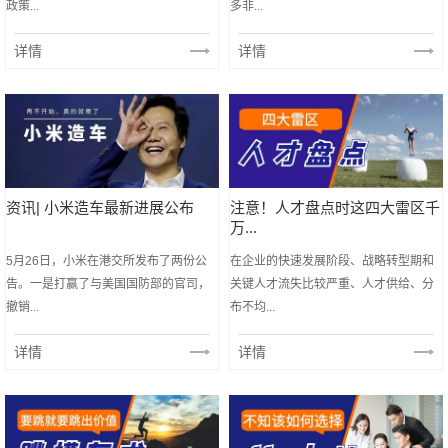
政策...
多非...
详情
详情
资讯| 小米造车最新进展公布
注意！人才盘点时这四大雷区千
万...
5月26日，小米在港交所发布了两份公
在企业的快速发展阶段、战略转型期和
告。一是打赢了与美国国防部的官司，
关键人才流失比较严重、人才供给、分
撤销...
布不均...
详情
详情