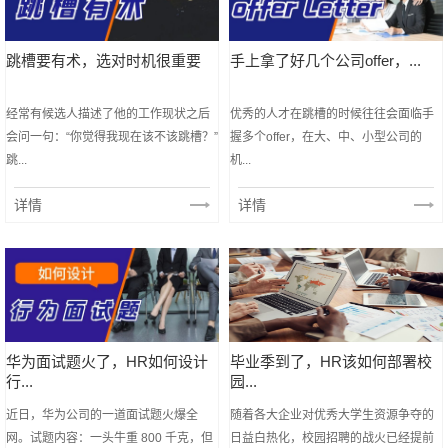
跳槽要有术，选对时机很重要
手上拿了好几个公司offer，...
经常有候选人描述了他的工作现状之后
优秀的人才在跳槽的时候往往会面临手
会问一句：“你觉得我现在该不该跳槽？”
握多个offer，在大、中、小型公司的
跳...
机...
详情
详情
华为面试题火了，HR如何设计
毕业季到了，HR该如何部署校
行...
园...
近日，华为公司的一道面试题火爆全
随着各大企业对优秀大学生资源争夺的
网。试题内容：一头牛重 800 千克，但
日益白热化，校园招聘的战火已经提前